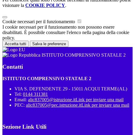
visionare la
COOKIE POLICY
.
Cookie necessari per il funzionamento
I cookie necessari per il funzionamento non possono essere
disabilitati. È possibile consultare l'elenco nella pagina della cookie
policy.
Accetta tutti
Salva le preferenze
ISTITUTO COMPRENSIVO STATALE 2
Contatti
ISTITUTO COMPRENSIVO STATALE 2
VIA S. DEFENDENTE 29 - 15011 ACQUI TERME(AL)
Tel:
0144 311381
Email:
alic837005@istruzione.it
Link per inviare una mail
PEC:
alic837005@pec.istruzione.it
Link per inviare una mail
Sezione Link Utili