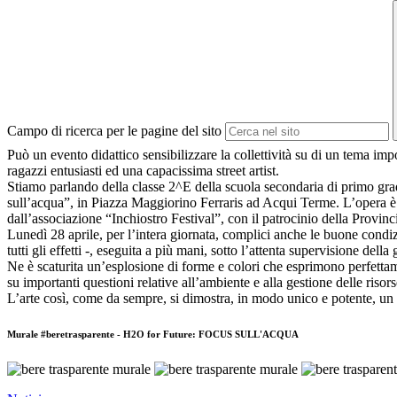
Campo di ricerca per le pagine del sito
Può un evento didattico sensibilizzare la collettività su di un tema im
ragazzi entusiasti ed una capacissima street artist.
Stiamo parlando della classe 2^E della scuola secondaria di primo grad
sull’acqua”, in Piazza Maggiorino Ferraris ad Acqui Terme. L’opera è 
dall’associazione “Inchiostro Festival”, con il patrocinio della Provi
Lunedì 28 aprile, per l’intera giornata, complici anche le buone condiz
tutti gli effetti -, eseguita a più mani, sotto l’attenta supervisione del
Ne è scaturita un’esplosione di forme e colori che esprimono perfettame
su importanti questioni relative all’ambiente e alla gestione delle risors
L’arte così, come da sempre, si dimostra, in modo unico e potente, un
Murale #beretrasparente - H2O for Future: FOCUS SULL'ACQUA