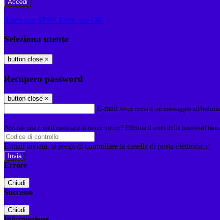
-
Entra con SPID
Entra con CIE
Seleziona utente
button close
×
Recupero password
button close
×
E-mail
Verrà inviato un messaggio all'indirizz
Non hai una e-mail associata al nome utente? Effettua il reset della password tram
E-mail inviata, si prega di controllare la casella di posta elettronica!
Errore
Chiudi
Successo
Chiudi
Informazione