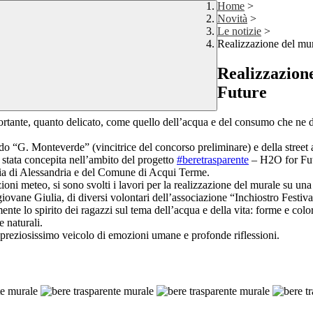
Home
>
Novità
>
Le notizie
>
Realizzazione del mur
Realizzazion
Future
portante, quanto delicato, come quello dell’acqua e del consumo che ne d
o “G. Monteverde” (vincitrice del concorso preliminare) e della street a
stata concepita nell’ambito del progetto
#beretrasparente
– H2O for Fut
ncia di Alessandria e del Comune di Acqui Terme.
ioni meteo, si sono svolti i lavori per la realizzazione del murale su un
la giovane Giulia, di diversi volontari dell’associazione “Inchiostro Festiv
nte lo spirito dei ragazzi sul tema dell’acqua e della vita: forme e colo
e naturali.
 preziosissimo veicolo di emozioni umane e profonde riflessioni.