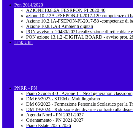
Pon 2014/2020
AZIONE10.8.6A-FESRPON-PI-2020-40
azione 10.2.2A -FSEPON-PI-2017-120 competenze di b
Azione 10.2.1A-FSEPON-PI-2017-58 -competenze di b
Azione 10.8.1.A3-Ambienti digitali
PON avviso n. 20480/2021-realizzazione di reti cablate e
PON azione 13.1.2 -DIGITAL BOARD - avviso prot. 28
Link Utili
PNRR - PN
Piano Scuola 4.0 - Azione 1 - Next generation classroom
DM 65/2023 - STEM e Multilinguismo
DM 66/2023 - Formazione Personale Scolastico per la Tr
DM 19/2024 - Riduzione dei divari e contrasto alla dispe
Agenda Nord - PN 2021-2027
Orientamento - PN 2021-2027
Piano Estate 2025-2026