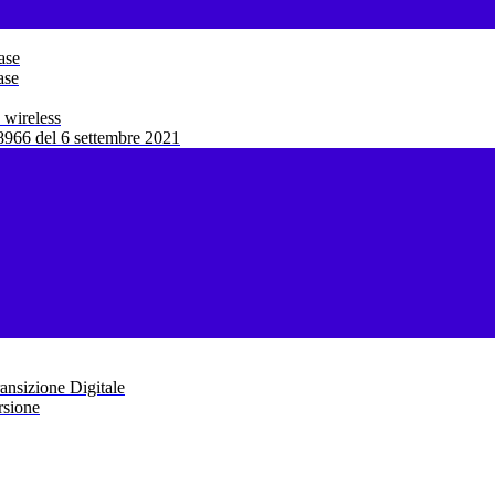
ase
ase
 wireless
966 del 6 settembre 2021
ansizione Digitale
rsione