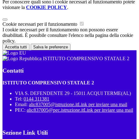
Per conoscere quali sono i cookie necessari al funzionamento potete
visionare la
COOKIE POLICY
.
Cookie necessari per il funzionamento
I cookie necessari per il funzionamento non possono essere
disabilitati. È possibile consultare l'elenco nella pagina della cookie
policy.
Accetta tutti
Salva le preferenze
ISTITUTO COMPRENSIVO STATALE 2
Contatti
ISTITUTO COMPRENSIVO STATALE 2
VIA S. DEFENDENTE 29 - 15011 ACQUI TERME(AL)
Tel:
0144 311381
Email:
alic837005@istruzione.it
Link per inviare una mail
PEC:
alic837005@pec.istruzione.it
Link per inviare una mail
Sezione Link Utili