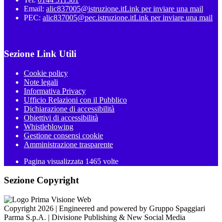
Email:
alic837005@istruzione.it
Link per inviare una mail
PEC:
alic837005@pec.istruzione.it
Link per inviare una mail
Sezione Link Utili
Cookie policy
Note legali
Informativa Privacy
Ufficio Relazioni con il Pubblico
Dichiarazione di accessibilità
Obiettivi di accessibilità
Whistleblowing
Gestione consensi cookie
Amministrazione trasparente
Pagina visualizzata
1465
volte
Sezione Copyright
Copyright 2026 | Engineered and powered by Gruppo Spaggiari
Parma S.p.A. | Divisione Publishing & New Social Media