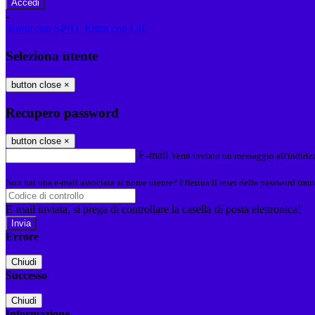
-
Entra con SPID
Entra con CIE
Seleziona utente
button close
×
Recupero password
button close
×
E-mail
Verrà inviato un messaggio all'indirizz
Non hai una e-mail associata al nome utente? Effettua il reset della password tram
E-mail inviata, si prega di controllare la casella di posta elettronica!
Errore
Chiudi
Successo
Chiudi
Informazione