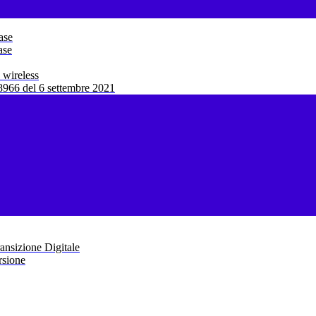
ase
ase
 wireless
966 del 6 settembre 2021
ansizione Digitale
rsione