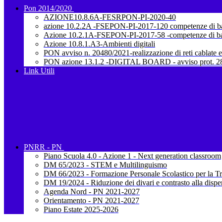
Pon 2014/2020
AZIONE10.8.6A-FESRPON-PI-2020-40
azione 10.2.2A -FSEPON-PI-2017-120 competenze di b
Azione 10.2.1A-FSEPON-PI-2017-58 -competenze di b
Azione 10.8.1.A3-Ambienti digitali
PON avviso n. 20480/2021-realizzazione di reti cablate e
PON azione 13.1.2 -DIGITAL BOARD - avviso prot. 28
Link Utili
PNRR - PN
Piano Scuola 4.0 - Azione 1 - Next generation classroom
DM 65/2023 - STEM e Multilinguismo
DM 66/2023 - Formazione Personale Scolastico per la Tr
DM 19/2024 - Riduzione dei divari e contrasto alla dispe
Agenda Nord - PN 2021-2027
Orientamento - PN 2021-2027
Piano Estate 2025-2026