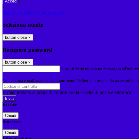
-
Entra con SPID
Entra con CIE
Seleziona utente
button close
×
Recupero password
button close
×
E-mail
Verrà inviato un messaggio all'indirizz
Non hai una e-mail associata al nome utente? Effettua il reset della password tram
E-mail inviata, si prega di controllare la casella di posta elettronica!
Errore
Chiudi
Successo
Chiudi
Informazione