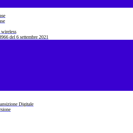
ase
ase
 wireless
966 del 6 settembre 2021
ansizione Digitale
rsione