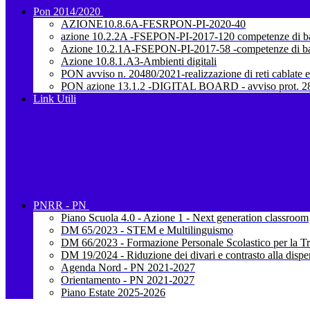
Pon 2014/2020
AZIONE10.8.6A-FESRPON-PI-2020-40
azione 10.2.2A -FSEPON-PI-2017-120 competenze di b
Azione 10.2.1A-FSEPON-PI-2017-58 -competenze di b
Azione 10.8.1.A3-Ambienti digitali
PON avviso n. 20480/2021-realizzazione di reti cablate e
PON azione 13.1.2 -DIGITAL BOARD - avviso prot. 28
Link Utili
PNRR - PN
Piano Scuola 4.0 - Azione 1 - Next generation classroom
DM 65/2023 - STEM e Multilinguismo
DM 66/2023 - Formazione Personale Scolastico per la Tr
DM 19/2024 - Riduzione dei divari e contrasto alla dispe
Agenda Nord - PN 2021-2027
Orientamento - PN 2021-2027
Piano Estate 2025-2026