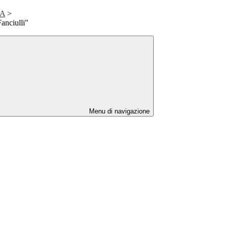
IA
>
anciulli"
Menu di navigazione