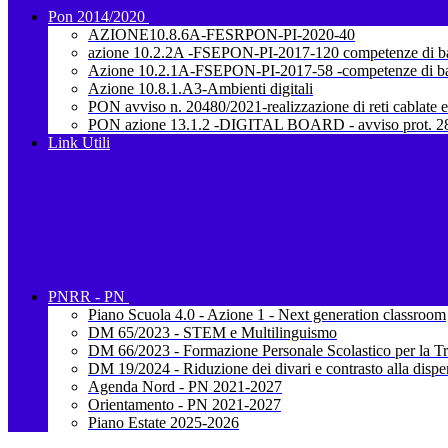
Pon 2014/2020
AZIONE10.8.6A-FESRPON-PI-2020-40
azione 10.2.2A -FSEPON-PI-2017-120 competenze di b
Azione 10.2.1A-FSEPON-PI-2017-58 -competenze di b
Azione 10.8.1.A3-Ambienti digitali
PON avviso n. 20480/2021-realizzazione di reti cablate e
PON azione 13.1.2 -DIGITAL BOARD - avviso prot. 28
Link Utili
PNRR - PN
Piano Scuola 4.0 - Azione 1 - Next generation classroom
DM 65/2023 - STEM e Multilinguismo
DM 66/2023 - Formazione Personale Scolastico per la Tr
DM 19/2024 - Riduzione dei divari e contrasto alla dispe
Agenda Nord - PN 2021-2027
Orientamento - PN 2021-2027
Piano Estate 2025-2026