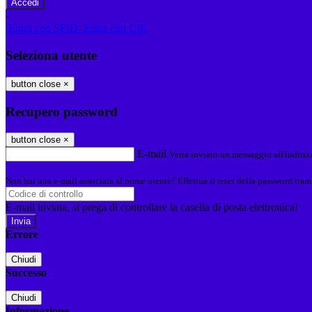
-
Entra con SPID
Entra con CIE
Seleziona utente
button close
×
Recupero password
button close
×
E-mail
Verrà inviato un messaggio all'indirizz
Non hai una e-mail associata al nome utente? Effettua il reset della password tram
E-mail inviata, si prega di controllare la casella di posta elettronica!
Errore
Chiudi
Successo
Chiudi
Informazione