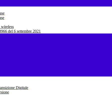
ase
ase
 wireless
966 del 6 settembre 2021
ansizione Digitale
rsione