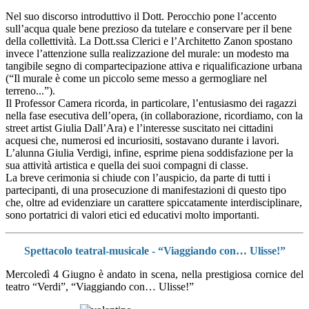
Nel suo discorso introduttivo il Dott. Perocchio pone l’accento
sull’acqua quale bene prezioso da tutelare e conservare per il bene
della collettività. La Dott.ssa Clerici e l’Architetto Zanon spostano
invece l’attenzione sulla realizzazione del murale: un modesto ma
tangibile segno di compartecipazione attiva e riqualificazione urbana
(“Il murale è come un piccolo seme messo a germogliare nel
terreno...”).
Il Professor Camera ricorda, in particolare, l’entusiasmo dei ragazzi
nella fase esecutiva dell’opera, (in collaborazione, ricordiamo, con la
street artist Giulia Dall’Ara) e l’interesse suscitato nei cittadini
acquesi che, numerosi ed incuriositi, sostavano durante i lavori.
L’alunna Giulia Verdigi, infine, esprime piena soddisfazione per la
sua attività artistica e quella dei suoi compagni di classe.
La breve cerimonia si chiude con l’auspicio, da parte di tutti i
partecipanti, di una prosecuzione di manifestazioni di questo tipo
che, oltre ad evidenziare un carattere spiccatamente interdisciplinare,
sono portatrici di valori etici ed educativi molto importanti.
Spettacolo teatral-musicale - “Viaggiando con… Ulisse!”
Mercoledì 4 Giugno è andato in scena, nella prestigiosa cornice del
teatro “Verdi”, “Viaggiando con… Ulisse!”