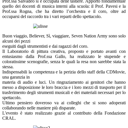
Prof.ssa Salvadeo si è occupata delle tastiere. Apporto fondamentale
quello dei docenti di musica interni alla scuola: il Prof. Pavesi e la
Prof.ssa Rogna, che ha diretto l’orchestra e il coro, oltre ad
occuparsi del raccordo tra i vari reparti dello spettacolo.
Buon viaggio, Believer, Sì, viaggiare, Seven Nation Army sono solo
alcuni dei pezzi
eseguiti dagli strumentisti e dai ragazzi del coro.
Il Laboratorio di pittura creativa, proposto e portato avanti con
entusiasmo dalla Prof.ssa Gallo, ha realizzato le stupende e
coloratissime scenografie, senza le quali la resa non sarebbe stata la
stessa.
Indispensabili la competenza e la perizia dello staff della CDMovie,
una garanzia in
materia di audio e luci. Un ringraziamento ai genitori che hanno
messo a disposizione le loro braccia e i loro mezzi di trasporto per il
trasferimento degli strumenti musicali e dei materiali necessari per lo
spettacolo.
Ultimo pensiero doveroso va ai colleghi che si sono adoperati
collaborando nelle maniere più disparate.
L'evento è stato realizzato grazie al contributo della Fondazione
CRAL.