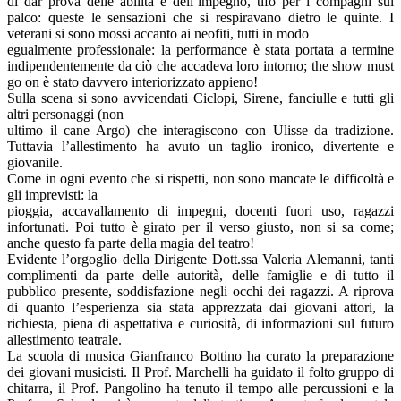
di dar prova delle abilità e dell’impegno, tifo per i compagni sul
palco: queste le sensazioni che si respiravano dietro le quinte. I
veterani si sono mossi accanto ai neofiti, tutti in modo
egualmente professionale: la performance è stata portata a termine
indipendentemente da ciò che accadeva loro intorno; the show must
go on è stato davvero interiorizzato appieno!
Sulla scena si sono avvicendati Ciclopi, Sirene, fanciulle e tutti gli
altri personaggi (non
ultimo il cane Argo) che interagiscono con Ulisse da tradizione.
Tuttavia l’allestimento ha avuto un taglio ironico, divertente e
giovanile.
Come in ogni evento che si rispetti, non sono mancate le difficoltà e
gli imprevisti: la
pioggia, accavallamento di impegni, docenti fuori uso, ragazzi
infortunati. Poi tutto è girato per il verso giusto, non si sa come;
anche questo fa parte della magia del teatro!
Evidente l’orgoglio della Dirigente Dott.ssa Valeria Alemanni, tanti
complimenti da parte delle autorità, delle famiglie e di tutto il
pubblico presente, soddisfazione negli occhi dei ragazzi. A riprova
di quanto l’esperienza sia stata apprezzata dai giovani attori, la
richiesta, piena di aspettativa e curiosità, di informazioni sul futuro
allestimento teatrale.
La scuola di musica Gianfranco Bottino ha curato la preparazione
dei giovani musicisti. Il Prof. Marchelli ha guidato il folto gruppo di
chitarra, il Prof. Pangolino ha tenuto il tempo alle percussioni e la