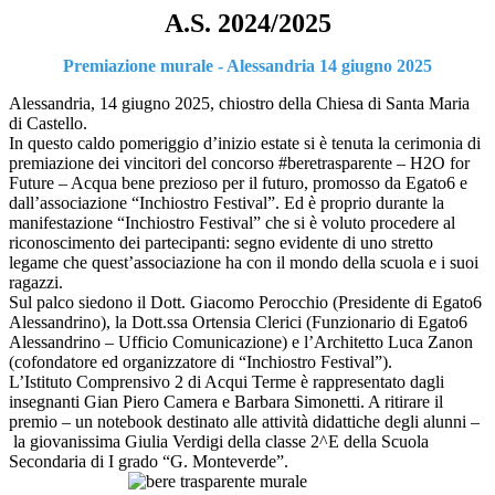
A.S. 2024/2025
Premiazione murale - Alessandria 14 giugno 2025
Alessandria, 14 giugno 2025, chiostro della Chiesa di Santa Maria
di Castello.
In questo caldo pomeriggio d’inizio estate si è tenuta la cerimonia di
premiazione dei vincitori del concorso #beretrasparente – H2O for
Future – Acqua bene prezioso per il futuro, promosso da Egato6 e
dall’associazione “Inchiostro Festival”. Ed è proprio durante la
manifestazione “Inchiostro Festival” che si è voluto procedere al
riconoscimento dei partecipanti: segno evidente di uno stretto
legame che quest’associazione ha con il mondo della scuola e i suoi
ragazzi.
Sul palco siedono il Dott. Giacomo Perocchio (Presidente di Egato6
Alessandrino), la Dott.ssa Ortensia Clerici (Funzionario di Egato6
Alessandrino – Ufficio Comunicazione) e l’Architetto Luca Zanon
(cofondatore ed organizzatore di “Inchiostro Festival”).
L’Istituto Comprensivo 2 di Acqui Terme è rappresentato dagli
insegnanti Gian Piero Camera e Barbara Simonetti. A ritirare il
premio – un notebook destinato alle attività didattiche degli alunni –
la giovanissima Giulia Verdigi della classe 2^E della Scuola
Secondaria di I grado “G. Monteverde”.