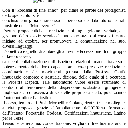
Con il “kolossal di fine anno”- per citare le parole dei protagonisti
dello spettacolo- si è
concluso con gioia e successo il percorso del laboratorio teatral-
musicale della “Monteverde”.
Esercizi propedeutici alla recitazione, al linguaggio non verbale, alla
gestione dello spazio scenico hanno dato avvio al corso di teatro,
iniziato ad ottobre, per promuovere la comunicazione nei suoi
diversi linguaggi.
L’obiettivo è quello di aiutare gli allievi nella creazione di un gruppo
di lavoro coeso,
capace di collaborazione e di rispettose relazioni umane attraverso il
potenziamento delle loro capacità artistico-espressive: recitazione,
coordinazione dei movimenti (curata dalla Prof.ssa Gatti),
linguaggio corporeo e gestuale, dizione, della quale si è occupata
la Pros.ffa Rapetti. Tale laboratorio vuole essere strumento di
contrato al fenomeno della dispersione scolastica, giungere a
migliorare la conoscenza di sé, delle proprie capacità, potenziando
l’autocontrollo e l’autostima.
Il corso, tenuto dai Prof. Morbelli e Galaro, rientra tra le molteplici
attività proposte grazie all’ampliamento dell’Offerta formativa
dell’Istituto: Fotografia, Podcast, Certificazioni linguistiche, Latino
per le Terze.
Tensione, adrenalina, concentrazione, voglia di divertirsi ma anche