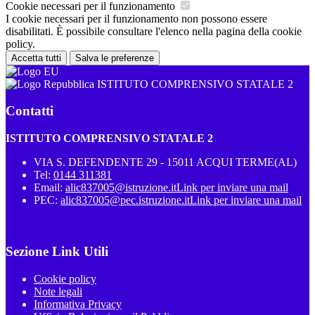
Cookie necessari per il funzionamento
I cookie necessari per il funzionamento non possono essere
disabilitati. È possibile consultare l'elenco nella pagina della cookie
policy.
Accetta tutti
Salva le preferenze
ISTITUTO COMPRENSIVO STATALE 2
Contatti
ISTITUTO COMPRENSIVO STATALE 2
VIA S. DEFENDENTE 29 - 15011 ACQUI TERME(AL)
Tel:
0144 311381
Email:
alic837005@istruzione.it
Link per inviare una mail
PEC:
alic837005@pec.istruzione.it
Link per inviare una mail
Sezione Link Utili
Cookie policy
Note legali
Informativa Privacy