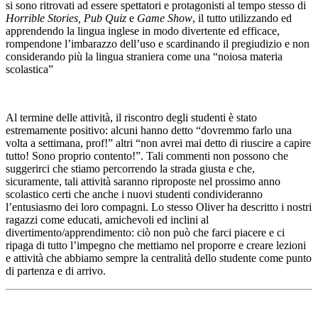
si sono ritrovati ad essere spettatori e protagonisti al tempo stesso di
Horrible Stories, Pub Quiz
e
Game Show
, il tutto utilizzando ed
apprendendo la lingua inglese in modo divertente ed efficace,
rompendone
l’imbarazzo dell’uso e scardinando il pregiudizio e non
considerando più la lingua straniera come una “noiosa materia
scolastica”
Al termine delle attività, il riscontro degli studenti è stato
estremamente positivo: alcuni hanno detto “dovremmo farlo una
volta a settimana, prof!” altri “non avrei mai detto di riuscire a capire
tutto! Sono proprio contento!”. Tali commenti non possono che
suggerirci che stiamo percorrendo la strada giusta e che,
sicuramente, tali attività saranno riproposte nel prossimo anno
scolastico certi che anche i nuovi studenti condivideranno
l’entusiasmo dei loro compagni. Lo stesso Oliver ha descritto i nostri
ragazzi come educati, amichevoli ed inclini al
divertimento/apprendimento: ciò non può che farci piacere e ci
ripaga di tutto l’impegno che mettiamo nel proporre e creare lezioni
e attività che abbiamo sempre la centralità dello studente come punto
di partenza e di arrivo.