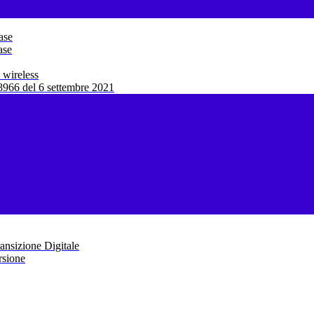
ase
ase
 wireless
966 del 6 settembre 2021
ansizione Digitale
rsione