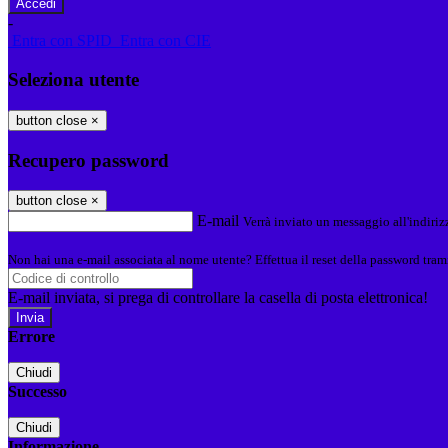
-
Entra con SPID
Entra con CIE
Seleziona utente
button close
×
Recupero password
button close
×
E-mail
Verrà inviato un messaggio all'indirizz
Non hai una e-mail associata al nome utente? Effettua il reset della password tram
E-mail inviata, si prega di controllare la casella di posta elettronica!
Errore
Chiudi
Successo
Chiudi
Informazione