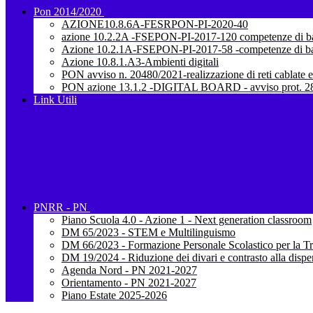
Pon 2014/2020
AZIONE10.8.6A-FESRPON-PI-2020-40
azione 10.2.2A -FSEPON-PI-2017-120 competenze di b
Azione 10.2.1A-FSEPON-PI-2017-58 -competenze di b
Azione 10.8.1.A3-Ambienti digitali
PON avviso n. 20480/2021-realizzazione di reti cablate e
PON azione 13.1.2 -DIGITAL BOARD - avviso prot. 28
Link Utili
PNRR - PN
Piano Scuola 4.0 - Azione 1 - Next generation classroom
DM 65/2023 - STEM e Multilinguismo
DM 66/2023 - Formazione Personale Scolastico per la Tr
DM 19/2024 - Riduzione dei divari e contrasto alla dispe
Agenda Nord - PN 2021-2027
Orientamento - PN 2021-2027
Piano Estate 2025-2026