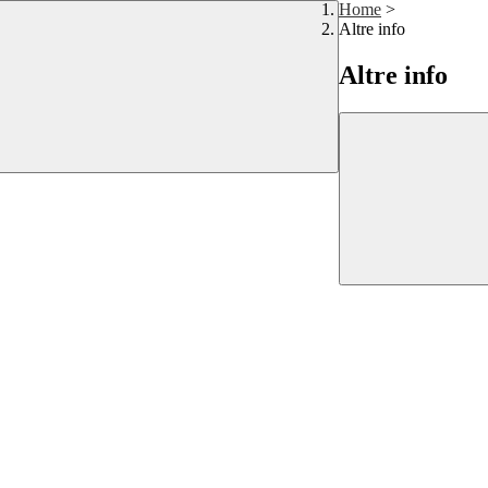
Home
>
Altre info
Altre info