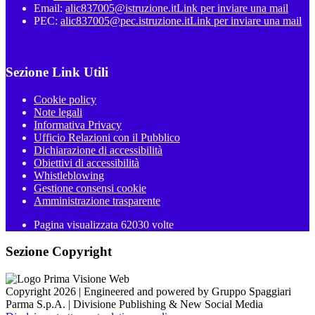
Email:
alic837005@istruzione.it
Link per inviare una mail
PEC:
alic837005@pec.istruzione.it
Link per inviare una mail
Sezione Link Utili
Cookie policy
Note legali
Informativa Privacy
Ufficio Relazioni con il Pubblico
Dichiarazione di accessibilità
Obiettivi di accessibilità
Whistleblowing
Gestione consensi cookie
Amministrazione trasparente
Pagina visualizzata
62030
volte
Sezione Copyright
Copyright 2026 | Engineered and powered by Gruppo Spaggiari
Parma S.p.A. | Divisione Publishing & New Social Media