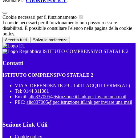
visionare la
COOKIE POLICY
.
Cookie necessari per il funzionamento
I cookie necessari per il funzionamento non possono essere
disabilitati. È possibile consultare l'elenco nella pagina della cookie
policy.
Accetta tutti
Salva le preferenze
ISTITUTO COMPRENSIVO STATALE 2
Contatti
ISTITUTO COMPRENSIVO STATALE 2
VIA S. DEFENDENTE 29 - 15011 ACQUI TERME(AL)
Tel:
0144 311381
Email:
alic837005@istruzione.it
Link per inviare una mail
PEC:
alic837005@pec.istruzione.it
Link per inviare una mail
Sezione Link Utili
Cookie policy