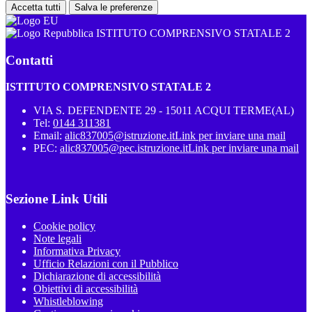
Accetta tutti
Salva le preferenze
ISTITUTO COMPRENSIVO STATALE 2
Contatti
ISTITUTO COMPRENSIVO STATALE 2
VIA S. DEFENDENTE 29 - 15011 ACQUI TERME(AL)
Tel:
0144 311381
Email:
alic837005@istruzione.it
Link per inviare una mail
PEC:
alic837005@pec.istruzione.it
Link per inviare una mail
Sezione Link Utili
Cookie policy
Note legali
Informativa Privacy
Ufficio Relazioni con il Pubblico
Dichiarazione di accessibilità
Obiettivi di accessibilità
Whistleblowing