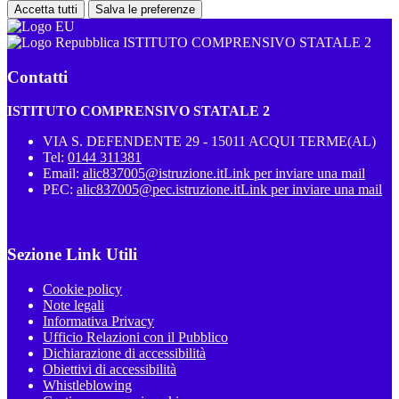
Accetta tutti
Salva le preferenze
ISTITUTO COMPRENSIVO STATALE 2
Contatti
ISTITUTO COMPRENSIVO STATALE 2
VIA S. DEFENDENTE 29 - 15011 ACQUI TERME(AL)
Tel:
0144 311381
Email:
alic837005@istruzione.it
Link per inviare una mail
PEC:
alic837005@pec.istruzione.it
Link per inviare una mail
Sezione Link Utili
Cookie policy
Note legali
Informativa Privacy
Ufficio Relazioni con il Pubblico
Dichiarazione di accessibilità
Obiettivi di accessibilità
Whistleblowing