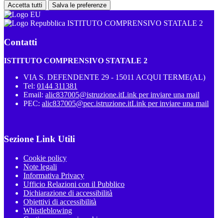
Accetta tutti
Salva le preferenze
ISTITUTO COMPRENSIVO STATALE 2
Contatti
ISTITUTO COMPRENSIVO STATALE 2
VIA S. DEFENDENTE 29 - 15011 ACQUI TERME(AL)
Tel:
0144 311381
Email:
alic837005@istruzione.it
Link per inviare una mail
PEC:
alic837005@pec.istruzione.it
Link per inviare una mail
Sezione Link Utili
Cookie policy
Note legali
Informativa Privacy
Ufficio Relazioni con il Pubblico
Dichiarazione di accessibilità
Obiettivi di accessibilità
Whistleblowing