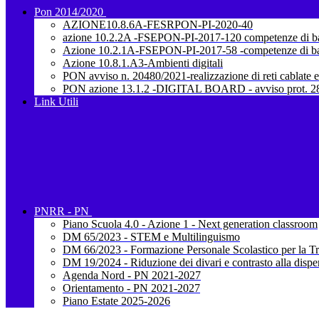
Pon 2014/2020
AZIONE10.8.6A-FESRPON-PI-2020-40
azione 10.2.2A -FSEPON-PI-2017-120 competenze di b
Azione 10.2.1A-FSEPON-PI-2017-58 -competenze di b
Azione 10.8.1.A3-Ambienti digitali
PON avviso n. 20480/2021-realizzazione di reti cablate e
PON azione 13.1.2 -DIGITAL BOARD - avviso prot. 28
Link Utili
PNRR - PN
Piano Scuola 4.0 - Azione 1 - Next generation classroom
DM 65/2023 - STEM e Multilinguismo
DM 66/2023 - Formazione Personale Scolastico per la Tr
DM 19/2024 - Riduzione dei divari e contrasto alla dispe
Agenda Nord - PN 2021-2027
Orientamento - PN 2021-2027
Piano Estate 2025-2026