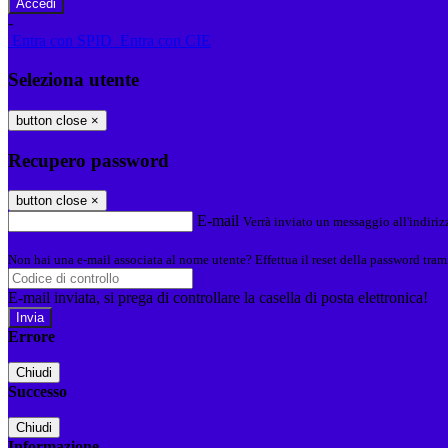
-
Entra con SPID
Entra con CIE
Seleziona utente
button close
×
Recupero password
button close
×
E-mail
Verrà inviato un messaggio all'indirizz
Non hai una e-mail associata al nome utente? Effettua il reset della password tram
E-mail inviata, si prega di controllare la casella di posta elettronica!
Errore
Chiudi
Successo
Chiudi
Informazione