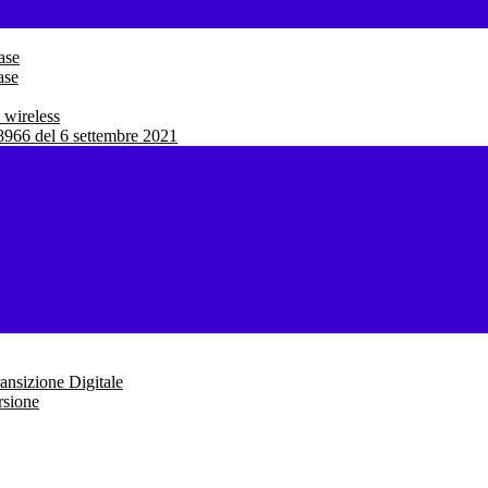
ase
ase
 wireless
966 del 6 settembre 2021
ansizione Digitale
rsione