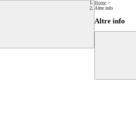
Home
>
Altre info
Altre info