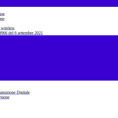
ase
ase
 wireless
966 del 6 settembre 2021
ansizione Digitale
rsione