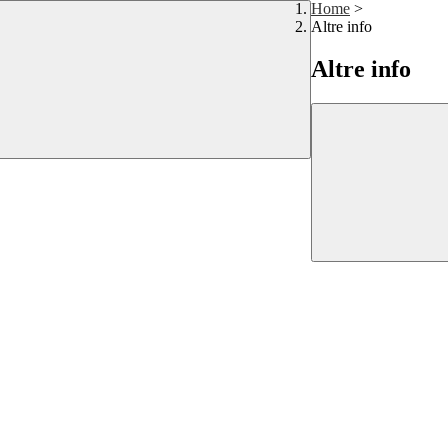
Home
>
Altre info
Altre info