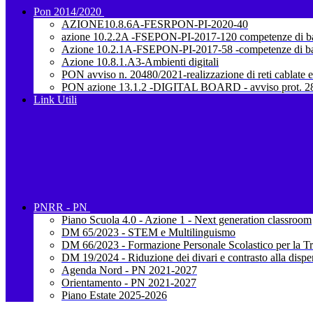
Pon 2014/2020
AZIONE10.8.6A-FESRPON-PI-2020-40
azione 10.2.2A -FSEPON-PI-2017-120 competenze di b
Azione 10.2.1A-FSEPON-PI-2017-58 -competenze di b
Azione 10.8.1.A3-Ambienti digitali
PON avviso n. 20480/2021-realizzazione di reti cablate e
PON azione 13.1.2 -DIGITAL BOARD - avviso prot. 28
Link Utili
PNRR - PN
Piano Scuola 4.0 - Azione 1 - Next generation classroom
DM 65/2023 - STEM e Multilinguismo
DM 66/2023 - Formazione Personale Scolastico per la Tr
DM 19/2024 - Riduzione dei divari e contrasto alla dispe
Agenda Nord - PN 2021-2027
Orientamento - PN 2021-2027
Piano Estate 2025-2026