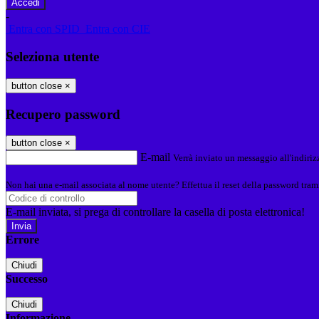
-
Entra con SPID
Entra con CIE
Seleziona utente
button close
×
Recupero password
button close
×
E-mail
Verrà inviato un messaggio all'indirizz
Non hai una e-mail associata al nome utente? Effettua il reset della password tram
E-mail inviata, si prega di controllare la casella di posta elettronica!
Errore
Chiudi
Successo
Chiudi
Informazione