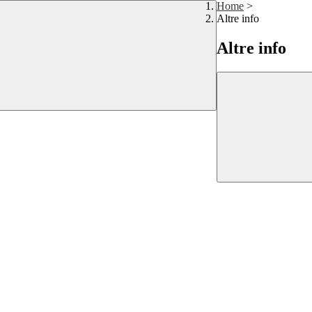
Home
>
Altre info
Altre info