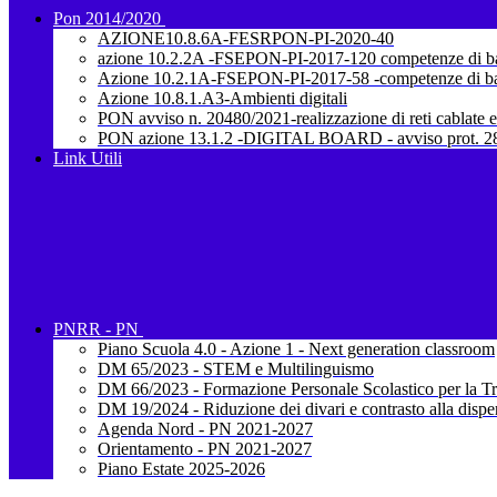
Pon 2014/2020
AZIONE10.8.6A-FESRPON-PI-2020-40
azione 10.2.2A -FSEPON-PI-2017-120 competenze di b
Azione 10.2.1A-FSEPON-PI-2017-58 -competenze di b
Azione 10.8.1.A3-Ambienti digitali
PON avviso n. 20480/2021-realizzazione di reti cablate e
PON azione 13.1.2 -DIGITAL BOARD - avviso prot. 28
Link Utili
PNRR - PN
Piano Scuola 4.0 - Azione 1 - Next generation classroom
DM 65/2023 - STEM e Multilinguismo
DM 66/2023 - Formazione Personale Scolastico per la Tr
DM 19/2024 - Riduzione dei divari e contrasto alla dispe
Agenda Nord - PN 2021-2027
Orientamento - PN 2021-2027
Piano Estate 2025-2026