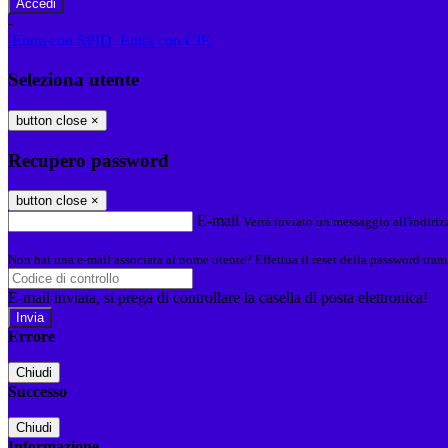
-
Entra con SPID
Entra con CIE
Seleziona utente
button close
×
Recupero password
button close
×
E-mail
Verrà inviato un messaggio all'indirizz
Non hai una e-mail associata al nome utente? Effettua il reset della password tram
E-mail inviata, si prega di controllare la casella di posta elettronica!
Errore
Chiudi
Successo
Chiudi
Informazione