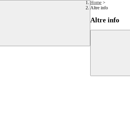
Home
>
Altre info
Altre info