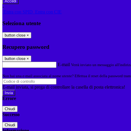
-
Entra con SPID
Entra con CIE
Seleziona utente
button close
×
Recupero password
button close
×
E-mail
Verrà inviato un messaggio all'indirizz
Non hai una e-mail associata al nome utente? Effettua il reset della password tram
E-mail inviata, si prega di controllare la casella di posta elettronica!
Errore
Chiudi
Successo
Chiudi
Informazione