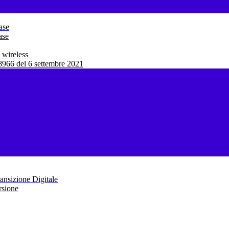
ase
ase
 wireless
966 del 6 settembre 2021
ansizione Digitale
rsione