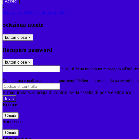
-
Entra con SPID
Entra con CIE
Seleziona utente
button close
×
Recupero password
button close
×
E-mail
Verrà inviato un messaggio all'indirizz
Non hai una e-mail associata al nome utente? Effettua il reset della password tram
E-mail inviata, si prega di controllare la casella di posta elettronica!
Errore
Chiudi
Successo
Chiudi
Informazione