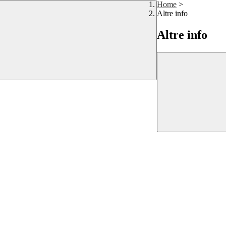
Home
>
Altre info
Altre info