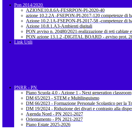
Pon 2014/2020
AZIONE10.8.6A-FESRPON-PI-2020-40
azione 10.2.2A -FSEPON-PI-2017-120 competenze di b
Azione 10.2.1A-FSEPON-PI-2017-58 -competenze di b
Azione 10.8.1.A3-Ambienti digitali
PON avviso n. 20480/2021-realizzazione di reti cablate e
PON azione 13.1.2 -DIGITAL BOARD - avviso prot. 28
Link Utili
PNRR - PN
Piano Scuola 4.0 - Azione 1 - Next generation classroom
DM 65/2023 - STEM e Multilinguismo
DM 66/2023 - Formazione Personale Scolastico per la Tr
DM 19/2024 - Riduzione dei divari e contrasto alla dispe
Agenda Nord - PN 2021-2027
Orientamento - PN 2021-2027
Piano Estate 2025-2026