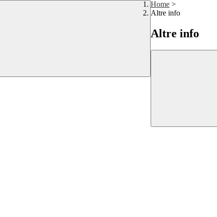
Home
>
Altre info
Altre info