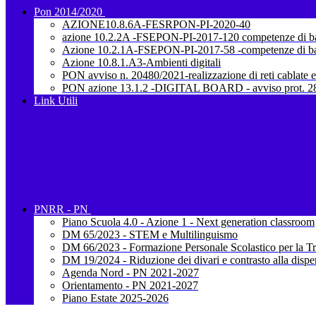
Pon 2014/2020
AZIONE10.8.6A-FESRPON-PI-2020-40
azione 10.2.2A -FSEPON-PI-2017-120 competenze di b
Azione 10.2.1A-FSEPON-PI-2017-58 -competenze di b
Azione 10.8.1.A3-Ambienti digitali
PON avviso n. 20480/2021-realizzazione di reti cablate e
PON azione 13.1.2 -DIGITAL BOARD - avviso prot. 28
Link Utili
PNRR - PN
Piano Scuola 4.0 - Azione 1 - Next generation classroom
DM 65/2023 - STEM e Multilinguismo
DM 66/2023 - Formazione Personale Scolastico per la Tr
DM 19/2024 - Riduzione dei divari e contrasto alla dispe
Agenda Nord - PN 2021-2027
Orientamento - PN 2021-2027
Piano Estate 2025-2026