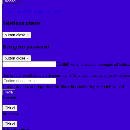
-
Entra con SPID
Entra con CIE
Seleziona utente
button close
×
Recupero password
button close
×
E-mail
Verrà inviato un messaggio all'indirizz
Non hai una e-mail associata al nome utente? Effettua il reset della password tram
E-mail inviata, si prega di controllare la casella di posta elettronica!
Errore
Chiudi
Successo
Chiudi
Informazione