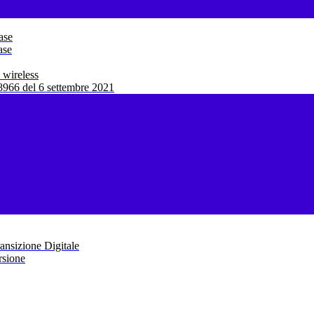
ase
ase
 wireless
966 del 6 settembre 2021
ansizione Digitale
rsione