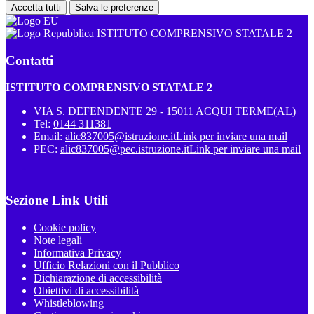
Accetta tutti
Salva le preferenze
ISTITUTO COMPRENSIVO STATALE 2
Contatti
ISTITUTO COMPRENSIVO STATALE 2
VIA S. DEFENDENTE 29 - 15011 ACQUI TERME(AL)
Tel:
0144 311381
Email:
alic837005@istruzione.it
Link per inviare una mail
PEC:
alic837005@pec.istruzione.it
Link per inviare una mail
Sezione Link Utili
Cookie policy
Note legali
Informativa Privacy
Ufficio Relazioni con il Pubblico
Dichiarazione di accessibilità
Obiettivi di accessibilità
Whistleblowing